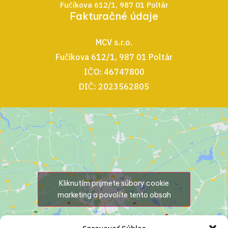
Fučíkova 612/1, 987 01 Poltár
Fakturačné údaje
MCV s.r.o.
Fučíkova 612/1, 987 01 Poltár
IČO: 46747800
DIČ: 2023562805
Kliknutím prijmete súbory cookie
marketing a povolíte tento obsah