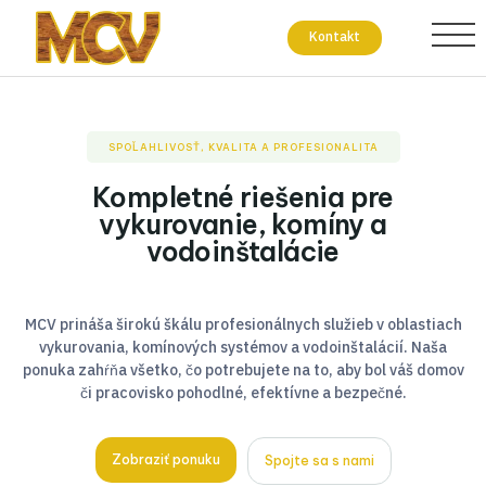
Kontakt
SPOĽAHLIVOSŤ, KVALITA A PROFESIONALITA
Kompletné riešenia pre
vykurovanie, komíny a
vodoinštalácie
MCV prináša širokú škálu profesionálnych služieb v oblastiach
vykurovania, komínových systémov a vodoinštalácií. Naša
ponuka zahŕňa všetko, čo potrebujete na to, aby bol váš domov
či pracovisko pohodlné, efektívne a bezpečné.
Zobraziť ponuku
Spojte sa s nami