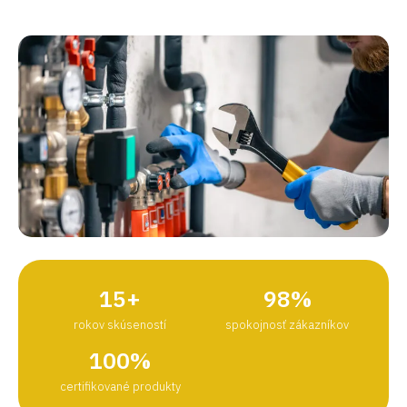
15+
98%
rokov skúseností
spokojnosť zákazníkov
100%
certifikované produkty