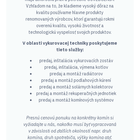
Vzhľadom na to, že kladieme vysoký dôraz na
kvalitu používame hlavne produkty
renomovaných výrobcov, ktorí garantujú rokmi
overenú kvalitu, vysokú životnosť a
technologickú vyspelosť svojich produktov.
V oblasti vykurovacej techniky poskytujeme
tieto služby:
predaj, inštalácia vykurovacích zostáv
predaj, inštalácia, výmena kotlov
predaj a montáž radiátorov
predaj a montáž podlahových kúrení
predaj a montáž solárnych kolektorov
predaj a montáž rekuperačných jednotiek
predaj a montáž komínových systémov
Presnú cenovú ponuku na konkrétny komín si
vyžiadajte u nás, nakoľko musí byť vypracovaná
v závislosti od ďalších okolností napr. druh
komína, druh spotrebiča, výšky komína atď.