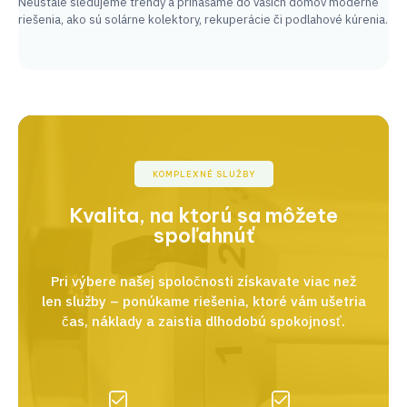
Neustále sledujeme trendy a prinášame do vašich domov moderné
riešenia, ako sú solárne kolektory, rekuperácie či podlahové kúrenia.
KOMPLEXNÉ SLUŽBY
Kvalita, na ktorú sa môžete
spoľahnúť
Pri výbere našej spoločnosti získavate viac než
len služby – ponúkame riešenia, ktoré vám ušetria
čas, náklady a zaistia dlhodobú spokojnosť.