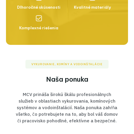
Dlhoročné skúsenosti
Kvalitné materiály
Komplexné riešenia
VYKUROVANIE, KOMÍNY A VODOINŠTALÁCIE
Naša ponuka
MCV prináša širokú škálu profesionálnych
služieb v oblastiach vykurovania, komínových
systémov a vodoinštalácií. Naša ponuka zahŕňa
všetko, čo potrebujete na to, aby bol váš domov
či pracovisko pohodlné, efektívne a bezpečné.