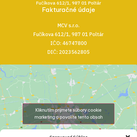
Fučíkova 612/1, 987 01 Poltár
Fakturačné údaje
MCV s.r.o.
Fučíkova 612/1, 987 01 Poltár
IČO: 46747800
DIČ: 2023562805
Kliknutím prijmete súbory cookie
marketing a povolíte tento obsah