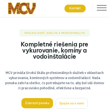
Kontakt
SPOĽAHLIVOSŤ, KVALITA A PROFESIONALITA
Kompletné riešenia pre
vykurovanie, komíny a
vodoinštalácie
MCV prináša širokú škálu profesionálnych služieb v oblastiach
vykurovania, komínových systémov a vodoinštalácií. Naša
ponuka zahŕňa všetko, čo potrebujete na to, aby bol váš domov
či pracovisko pohodlné, efektívne a bezpečné.
Zobraziť ponuku
Spojte sa s nami