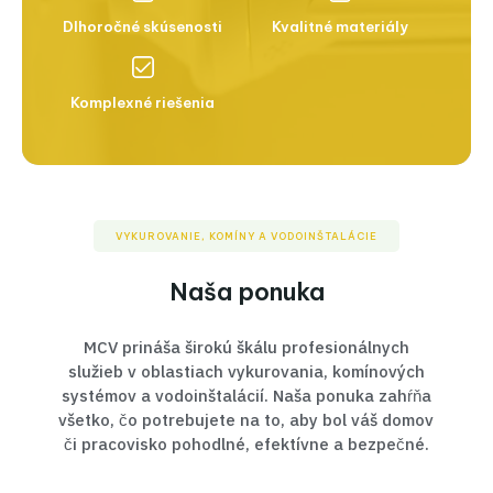
Dlhoročné skúsenosti
Kvalitné materiály
Komplexné riešenia
VYKUROVANIE, KOMÍNY A VODOINŠTALÁCIE
Naša ponuka
MCV prináša širokú škálu profesionálnych
služieb v oblastiach vykurovania, komínových
systémov a vodoinštalácií. Naša ponuka zahŕňa
všetko, čo potrebujete na to, aby bol váš domov
či pracovisko pohodlné, efektívne a bezpečné.