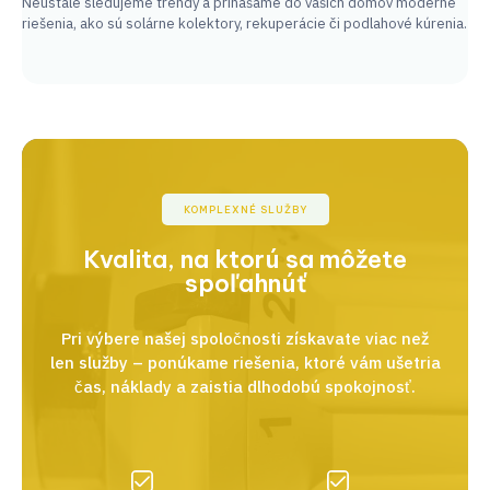
Neustále sledujeme trendy a prinášame do vašich domov moderné
riešenia, ako sú solárne kolektory, rekuperácie či podlahové kúrenia.
KOMPLEXNÉ SLUŽBY
Kvalita, na ktorú sa môžete
spoľahnúť
Pri výbere našej spoločnosti získavate viac než
len služby – ponúkame riešenia, ktoré vám ušetria
čas, náklady a zaistia dlhodobú spokojnosť.