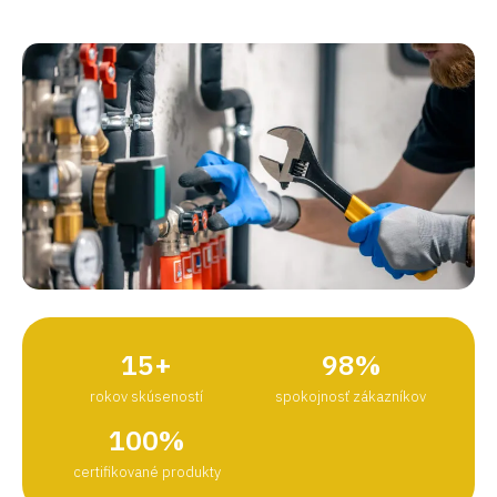
15+
98%
rokov skúseností
spokojnosť zákazníkov
100%
certifikované produkty