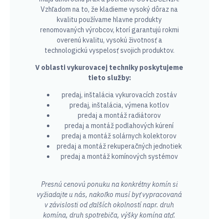
Vzhľadom na to, že kladieme vysoký dôraz na
kvalitu používame hlavne produkty
renomovaných výrobcov, ktorí garantujú rokmi
overenú kvalitu, vysokú životnosť a
technologickú vyspelosť svojich produktov.
V oblasti vykurovacej techniky poskytujeme
tieto služby:
predaj, inštalácia vykurovacích zostáv
predaj, inštalácia, výmena kotlov
predaj a montáž radiátorov
predaj a montáž podlahových kúrení
predaj a montáž solárnych kolektorov
predaj a montáž rekuperačných jednotiek
predaj a montáž komínových systémov
Presnú cenovú ponuku na konkrétny komín si
vyžiadajte u nás, nakoľko musí byť vypracovaná
v závislosti od ďalších okolností napr. druh
komína, druh spotrebiča, výšky komína atď.